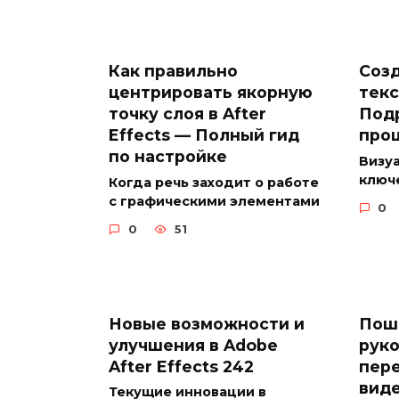
Как правильно
Созд
центрировать якорную
текс
точку слоя в After
Под
Effects — Полный гид
про
по настройке
Визу
ключ
Когда речь заходит о работе
с графическими элементами
0
0
51
Новые возможности и
Пош
улучшения в Adobe
руко
After Effects 242
пер
виде
Текущие инновации в