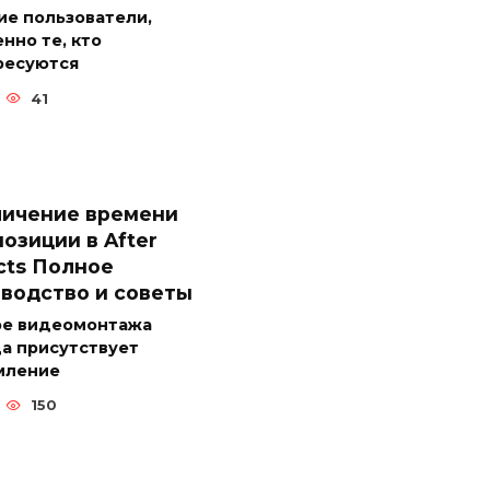
ие пользователи,
нно те, кто
ресуются
41
личение времени
озиции в After
cts Полное
водство и советы
ре видеомонтажа
а присутствует
мление
150