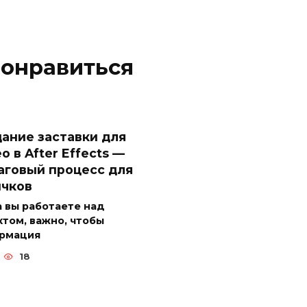
понравиться
ание заставки для
о в After Effects —
аговый процесс для
ичков
 вы работаете над
том, важно, чтобы
рмация
18