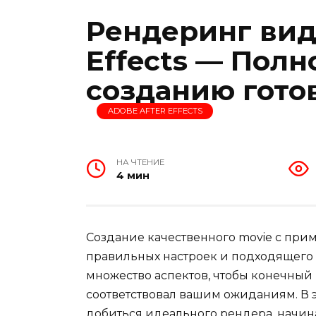
Рендеринг виде
Effects — Полн
созданию гото
ADOBE AFTER EFFECTS
НА ЧТЕНИЕ
4 мин
Создание качественного movie с при
правильных настроек и подходящего 
множество аспектов, чтобы конечный 
соответствовал вашим ожиданиям. В э
добиться идеального рендера, начин