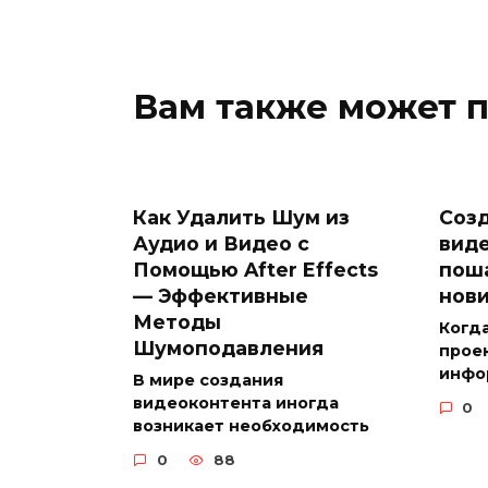
Вам также может 
Как Удалить Шум из
Созд
Аудио и Видео с
виде
Помощью After Effects
пош
— Эффективные
нов
Методы
Когда
Шумоподавления
проек
инфо
В мире создания
видеоконтента иногда
0
возникает необходимость
0
88