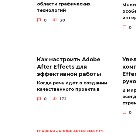
области графических
Мног
технологий
особе
инте
0
30
0
Как настроить Adobe
Уве
After Effects для
комп
эффективной работы
Effe
руко
Когда речь идет о создании
качественного проекта в
В ми
всегд
0
172
стре
0
ГЛАВНАЯ
»
ADOBE AFTER EFFECTS