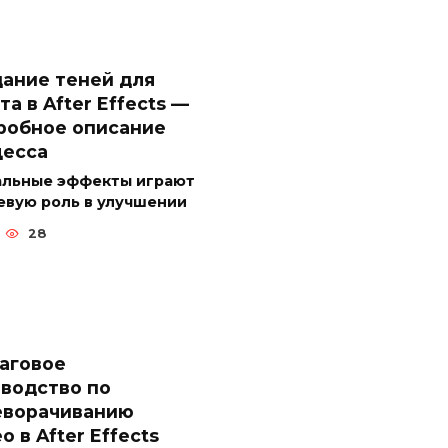
ание теней для
та в After Effects —
робное описание
цесса
альные эффекты играют
евую роль в улучшении
28
аговое
водство по
еворачиванию
о в After Effects