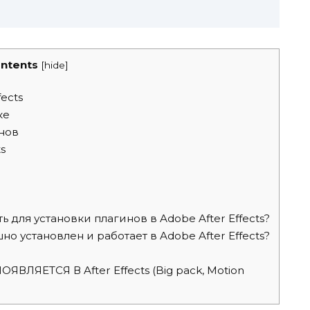
ntents
[
hide
]
ects
ке
нов
s
для установки плагинов в Adobe After Effects?
шно установлен и работает в Adobe After Effects?
ЛЯЕТСЯ В After Effects (Big pack, Motion