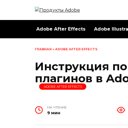
Перейти
к
содержанию
Adobe After Effects
Adobe Illustr
ГЛАВНАЯ
»
ADOBE AFTER EFFECTS
Инструкция по
плагинов в Adob
ADOBE AFTER EFFECTS
НА ЧТЕНИЕ
9 мин