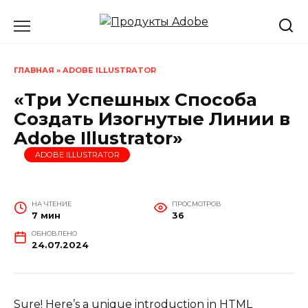
Перейти
к
содержанию
ГЛАВНАЯ
»
ADOBE ILLUSTRATOR
«Три Успешных Способа
Создать Изогнутые Линии в
Adobe Illustrator»
ADOBE ILLUSTRATOR
НА ЧТЕНИЕ
ПРОСМОТРОВ
7 мин
36
ОБНОВЛЕНО
24.07.2024
Sure! Here’s a unique introduction in HTML