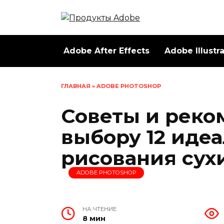
Перейти
к
содержанию
Adobe After Effects
Adobe Illustr
ГЛАВНАЯ
»
ADOBE PHOTOSHOP
Советы и реко
выбору 12 иде
рисования сух
ADOBE PHOTOSHOP
НА ЧТЕНИЕ
8 мин