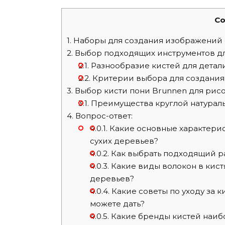
Co
1.
Наборы для создания изображений 
2.
Выбор подходящих инструментов дл
2.1.
Разнообразие кистей для дета
2.2.
Критерии выбора для создания
3.
Выбор кисти пони Brunnen для рис
3.1.
Преимущества круглой натураль
4.
Вопрос-ответ:
4.0.1.
Какие основные характерис
сухих деревьев?
4.0.2.
Как выбрать подходящий ра
4.0.3.
Какие виды волокон в кист
деревьев?
4.0.4.
Какие советы по уходу за к
можете дать?
4.0.5.
Какие бренды кистей наиб