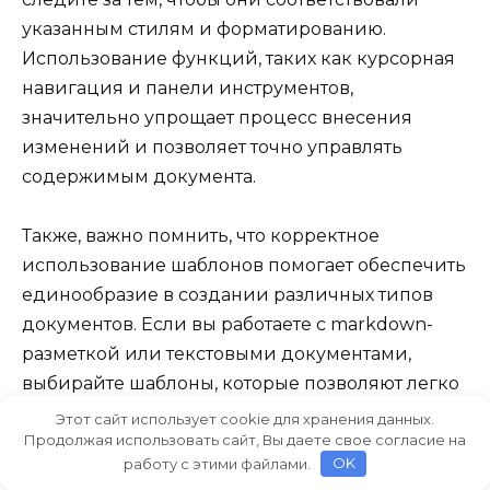
указанным стилям и форматированию.
Использование функций, таких как курсорная
навигация и панели инструментов,
значительно упрощает процесс внесения
изменений и позволяет точно управлять
содержимым документа.
Также, важно помнить, что корректное
использование шаблонов помогает обеспечить
единообразие в создании различных типов
документов. Если вы работаете с markdown-
разметкой или текстовыми документами,
выбирайте шаблоны, которые позволяют легко
редактировать и обновлять информацию.
Этот сайт использует cookie для хранения данных.
Продолжая использовать сайт, Вы даете свое согласие на
Например, если вам нужно добавить описание
работу с этими файлами.
OK
или сделать слияние данных, шаблоны помогут