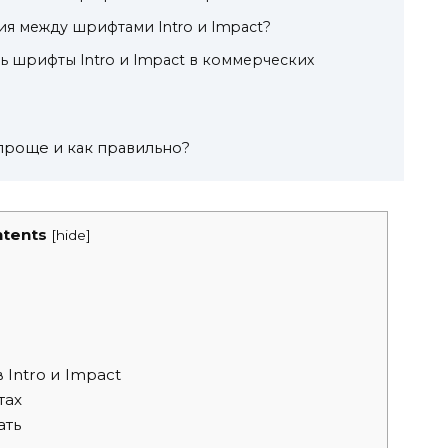
ия между шрифтами Intro и Impact?
ь шрифты Intro и Impact в коммерческих
проще и как правильно?
tents
[
hide
]
ntro и Impact
тах
ать