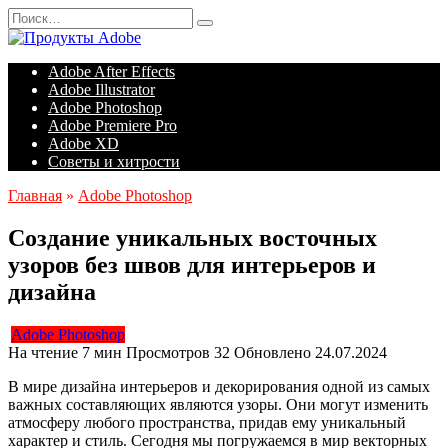
Перейти
Search
к
for:
содержанию
Adobe After Effects
Adobe Illustrator
Adobe Photoshop
Adobe Premiere Pro
Adobe XD
Советы и хитрости
Главная
»
Adobe Photoshop
Создание уникальных восточных
узоров без швов для интерьеров и
дизайна
Adobe Photoshop
На чтение
7 мин
Просмотров
32
Обновлено
24.07.2024
В мире дизайна интерьеров и декорирования одной из самых
важных составляющих являются узоры. Они могут изменить
атмосферу любого пространства, придав ему уникальный
характер и стиль. Сегодня мы погружаемся в мир векторных