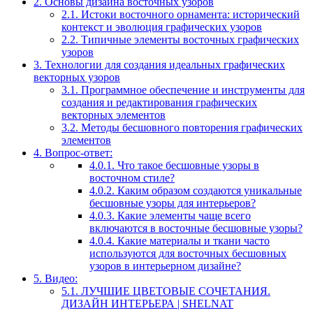
2.
Основы дизайна восточных узоров
2.1.
Истоки восточного орнамента: исторический
контекст и эволюция графических узоров
2.2.
Типичные элементы восточных графических
узоров
3.
Технологии для создания идеальных графических
векторных узоров
3.1.
Программное обеспечение и инструменты для
создания и редактирования графических
векторных элементов
3.2.
Методы бесшовного повторения графических
элементов
4.
Вопрос-ответ:
4.0.1.
Что такое бесшовные узоры в
восточном стиле?
4.0.2.
Каким образом создаются уникальные
бесшовные узоры для интерьеров?
4.0.3.
Какие элементы чаще всего
включаются в восточные бесшовные узоры?
4.0.4.
Какие материалы и ткани часто
используются для восточных бесшовных
узоров в интерьерном дизайне?
5.
Видео:
5.1.
ЛУЧШИЕ ЦВЕТОВЫЕ СОЧЕТАНИЯ.
ДИЗАЙН ИНТЕРЬЕРА | SHELNAT