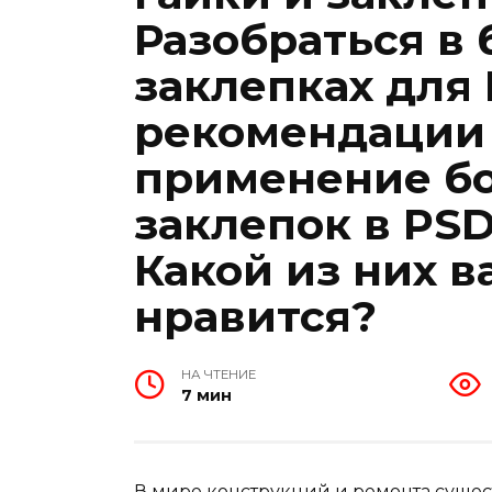
Разобраться в 
заклепках для
рекомендации
применение бо
заклепок в PS
Какой из них 
нравится?
НА ЧТЕНИЕ
7 мин
В мире конструкций и ремонта сущес