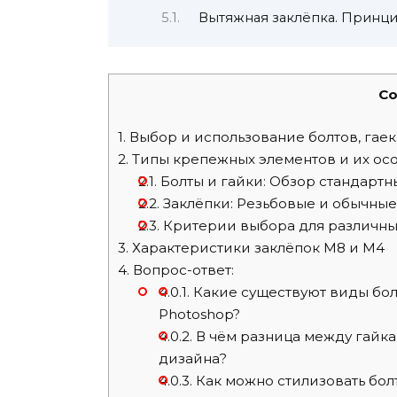
Вытяжная заклёпка. Принц
Co
1.
Выбор и использование болтов, гаек
2.
Типы крепежных элементов и их ос
2.1.
Болты и гайки: Обзор стандарт
2.2.
Заклёпки: Резьбовые и обычны
2.3.
Критерии выбора для различн
3.
Характеристики заклёпок М8 и М4
4.
Вопрос-ответ:
4.0.1.
Какие существуют виды бол
Photoshop?
4.0.2.
В чём разница между гайка
дизайна?
4.0.3.
Как можно стилизовать болт