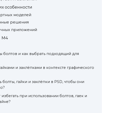
их особенности
дартных моделей
ычные решения
ичных приложений
и М4
ы болтов и как выбрать подходящий для
гайками и заклёпками в контексте графического
 болты, гайки и заклёпки в PSD, чтобы они
но?
 избегать при использовании болтов, гаек и
айне?