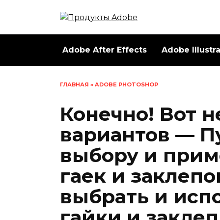
Перейти
к
содержанию
Adobe After Effects
Adobe Illustr
ГЛАВНАЯ
»
ADOBE PHOTOSHOP
Конечно! Вот н
вариантов — П
выбору и прим
гаек и заклепо
выбрать и исп
гайки и заклеп