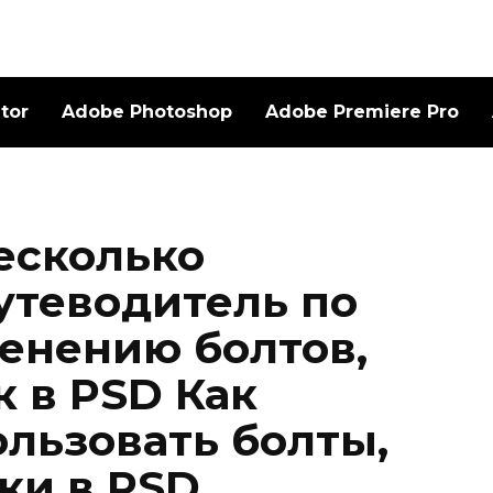
ator
Adobe Photoshop
Adobe Premiere Pro
есколько
утеводитель по
енению болтов,
к в PSD Как
ользовать болты,
ки в PSD