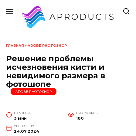
Перейти
к
содержанию
ГЛАВНАЯ
»
ADOBE PHOTOSHOP
Решение проблемы
исчезновения кисти и
невидимого размера в
фотошопе
ADOBE PHOTOSHOP
НА ЧТЕНИЕ
ПРОСМОТРОВ
3 мин
180
ОБНОВЛЕНО
24.07.2024