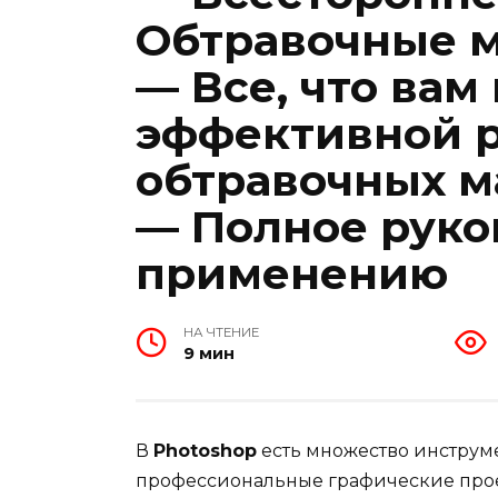
Обтравочные м
— Все, что вам
эффективной р
обтравочных м
— Полное руко
применению
НА ЧТЕНИЕ
9 мин
В
Photoshop
есть множество инструме
профессиональные графические прое