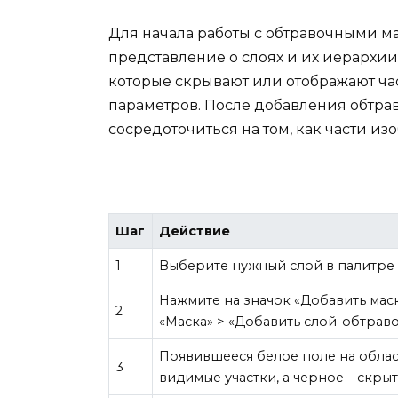
Для начала работы с обтравочными м
представление о слоях и их иерархии.
которые скрывают или отображают час
параметров. После добавления обтра
сосредоточиться на том, как части и
Шаг
Действие
1
Выберите нужный слой в палитре 
Нажмите на значок «Добавить мас
2
«Маска» > «Добавить слой-обтраво
Появившееся белое поле на област
3
видимые участки, а черное – скрыт