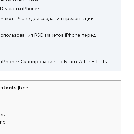
SD макеты iPhone?
 макет iPhone для создания презентации
спользования PSD макетов iPhone перед
Phone? Сканирование, Polycam, After Effects
ntents
[
hide
]
в
ов
one