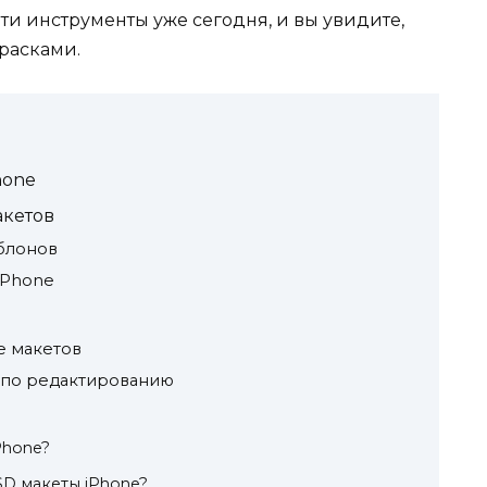
ти инструменты уже сегодня, и вы увидите,
расками.
hone
акетов
блонов
iPhone
е макетов
 по редактированию
Phone?
SD макеты iPhone?