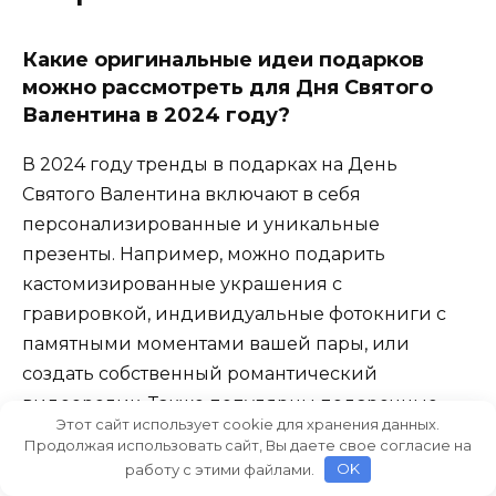
Какие оригинальные идеи подарков
можно рассмотреть для Дня Святого
Валентина в 2024 году?
В 2024 году тренды в подарках на День
Святого Валентина включают в себя
персонализированные и уникальные
презенты. Например, можно подарить
кастомизированные украшения с
гравировкой, индивидуальные фотокниги с
памятными моментами вашей пары, или
создать собственный романтический
видеоролик. Также популярны подарочные
Этот сайт использует cookie для хранения данных.
наборы для совместного
Продолжая использовать сайт, Вы даете свое согласие на
времяпрепровождения, такие как наборы для
работу с этими файлами.
OK
приготовления коктейлей, кулинарные