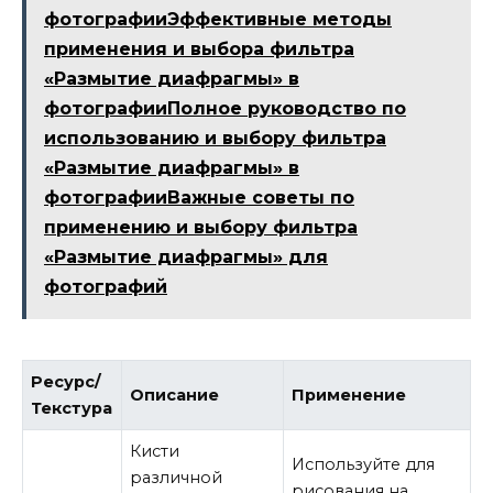
фотографииЭффективные методы
применения и выбора фильтра
«Размытие диафрагмы» в
фотографииПолное руководство по
использованию и выбору фильтра
«Размытие диафрагмы» в
фотографииВажные советы по
применению и выбору фильтра
«Размытие диафрагмы» для
фотографий
Ресурс/
Описание
Применение
Текстура
Кисти
Используйте для
различной
рисования на