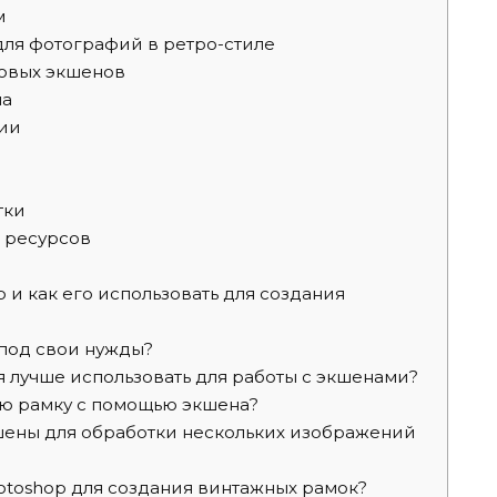
м
ля фотографий в ретро-стиле
товых экшенов
на
ии
тки
о ресурсов
 и как его использовать для создания
 под свои нужды?
лучше использовать для работы с экшенами?
ую рамку с помощью экшена?
шены для обработки нескольких изображений
otoshop для создания винтажных рамок?