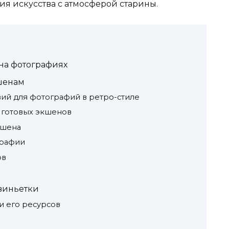
я искусства с атмосферой старины.
на фотографиях
шенам
ий для фотографий в ретро-стиле
 готовых экшенов
кшена
графии
ов
 виньетки
и его ресурсов