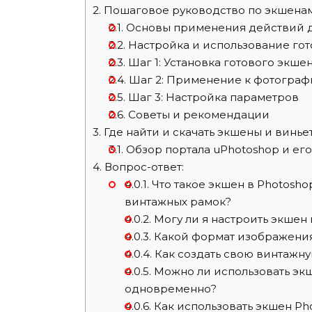
2.
Пошаговое руководство по экшена
2.1.
Основы применения действий д
2.2.
Настройка и использование го
2.3.
Шаг 1: Установка готового экше
2.4.
Шаг 2: Применение к фотограф
2.5.
Шаг 3: Настройка параметров
2.6.
Советы и рекомендации
3.
Где найти и скачать экшены и винье
3.1.
Обзор портала uPhotoshop и ег
4.
Вопрос-ответ:
4.0.1.
Что такое экшен в Photoshop
винтажных рамок?
4.0.2.
Могу ли я настроить экшен
4.0.3.
Какой формат изображения 
4.0.4.
Как создать свою винтажн
4.0.5.
Можно ли использовать эк
одновременно?
4.0.6.
Как использовать экшен Ph