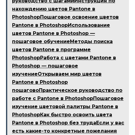
руководство с шагамиИнструкция по
нахождению цветов Pantone в
PhotoshopПошаговое освоение цветов
Pantone в PhotoshopИспользование
цветов Pantone в Photoshop —
пошаговое обучениеМетоды поиска
цветов Pantone в программе
PhotoshopРабота с цветами Pantone в
Photoshop — пошаговое
изучениеОткрываем мир цветов
Pantone в Photoshop
пошаговоПрактическое руководство по
работе с Pantone в PhotoshopПошаговое
изучение цветовой палитры Pantone в
PhotoshopКак быстро освоить цвета
Pantone в Photoshop без трудаЕсли у вас
есть какие-то конкретные пожелания