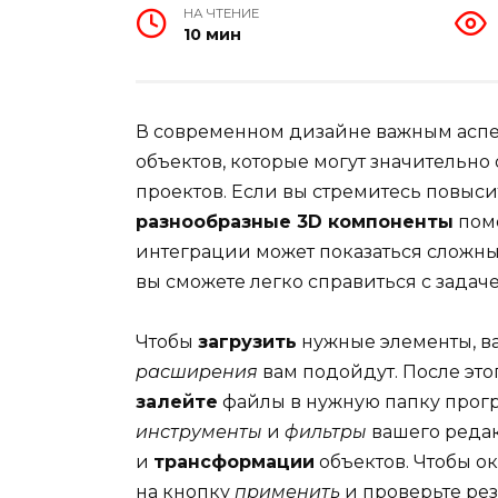
НА ЧТЕНИЕ
10 мин
В современном дизайне важным аспе
объектов, которые могут значительн
проектов. Если вы стремитесь повыси
разнообразные 3D компоненты
помо
интеграции может показаться сложны
вы сможете легко справиться с задаче
Чтобы
загрузить
нужные элементы, ва
расширения
вам подойдут. После это
залейте
файлы в нужную папку прогр
инструменты
и
фильтры
вашего редак
и
трансформации
объектов. Чтобы о
на кнопку
применить
и проверьте рез