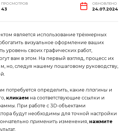
ПРОСМОТРОВ
ОБНОВЛЕНО
43
24.07.2024
ктом является использование трёхмерных
о обогатить визуальное оформление ваших
ть уровень своих графических работ,
гут вам в этом. На первый взгляд, процесс их
м, но, следуя нашему пошаговому руководству,
й.
м потребуется определить, какие
плагины
и
го,
кликаем
на соответствующие ссылки и
аммы. При работе с 3D-объектами
тора будут необходимы для точной настройки
кончательно
применить
изменения,
нажмите
ультат.