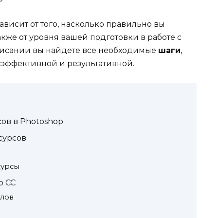
зависит от того, насколько правильно вы
акже от уровня вашей подготовки в работе с
писании вы найдете все необходимые
шаги
,
 эффективной и результативной.
сов в Photoshop
сурсов
сурсы
p CC
йлов