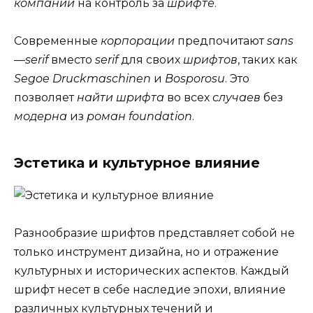
компании
на контроль за
шрифте
.
Современные
корпорации
предпочитают
sans
—
serif
вместо
serif
для своих
шрифтов
, таких как
Segoe
Druckmaschinen
и
Bosporosu
. Это
позволяет
найти
шрифта
во всех
случаев
без
модерна
из
роман
foundation
.
Эстетика и культурное влияние
Разнообразие шрифтов представляет собой не
только инструмент дизайна, но и отражение
культурных и исторических аспектов. Каждый
шрифт несет в себе наследие эпохи, влияние
различных культурных течений и