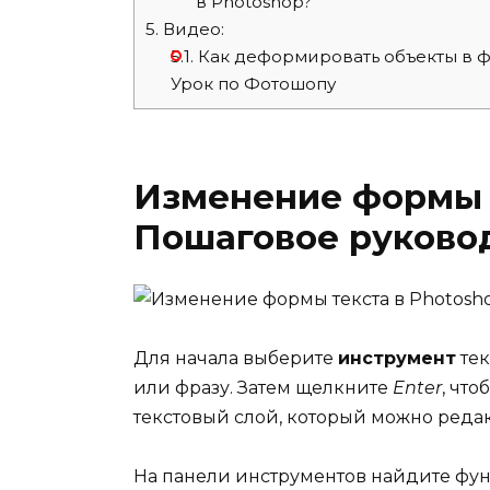
в Photoshop?
5.
Видео:
5.1.
Как деформировать объекты в фо
Урок по Фотошопу
Изменение формы т
Пошаговое руково
Для начала выберите
инструмент
тек
или фразу. Затем щелкните
Enter
, что
текстовый слой, который можно редак
На панели инструментов найдите ф