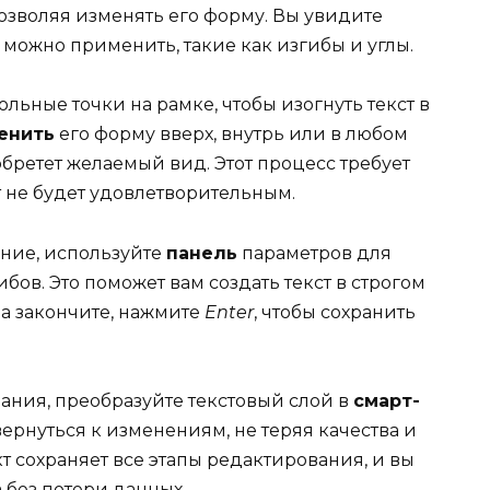
позволяя изменять его форму. Вы увидите
можно применить, такие как изгибы и углы.
льные точки на рамке, чтобы изогнуть текст в
енить
его форму вверх, внутрь или в любом
бретет желаемый вид. Этот процесс требует
т не будет удовлетворительным.
ение, используйте
панель
параметров для
бов. Это поможет вам создать текст в строгом
да закончите, нажмите
Enter
, чтобы сохранить
ания, преобразуйте текстовый слой в
смарт-
вернуться к изменениям, не теряя качества и
т сохраняет все этапы редактирования, и вы
 без потери данных.