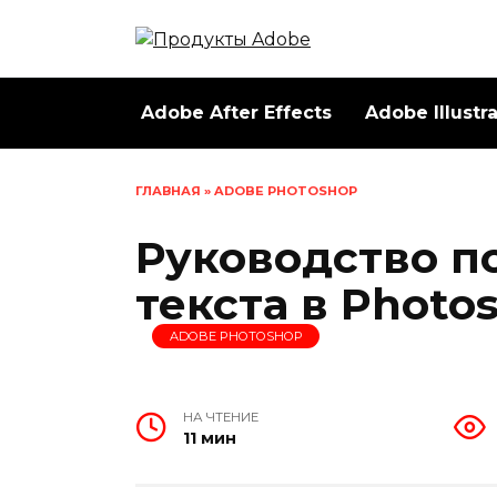
Перейти
к
содержанию
Adobe After Effects
Adobe Illustr
ГЛАВНАЯ
»
ADOBE PHOTOSHOP
Руководство п
текста в Photo
ADOBE PHOTOSHOP
НА ЧТЕНИЕ
11 мин