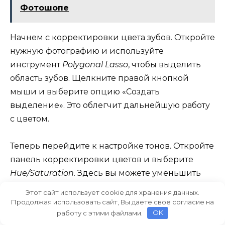
Фотошопе
Начнем с корректировки цвета зубов. Откройте
нужную фотографию и используйте
инструмент
Polygonal Lasso
, чтобы выделить
область зубов. Щелкните правой кнопкой
мыши и выберите опцию «Создать
выделение». Это облегчит дальнейшую работу
с цветом.
Теперь перейдите к настройке тонов. Откройте
панель корректировки цветов и выберите
Hue/Saturation
. Здесь вы можете уменьшить
насыщенность желтого и увеличить светлость,
Этот сайт использует cookie для хранения данных.
чтобы зубы стали белее. Избегайте слишком
Продолжая использовать сайт, Вы даете свое согласие на
работу с этими файлами.
OK
ярких изменений, чтобы результат выглядел