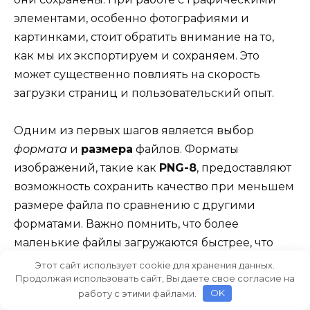
элементами, особенно фотографиями и
картинками, стоит обратить внимание на то,
как мы их экспортируем и сохраняем. Это
может существенно повлиять на скорость
загрузки страниц и пользовательский опыт.
Одним из первых шагов является выбор
формата
и
размера
файлов. Форматы
изображений, такие как
PNG-8
, предоставляют
возможность сохранить качество при меньшем
размере файла по сравнению с другими
форматами. Важно помнить, что более
маленькие файлы загружаются быстрее, что
способствует улучшению общей
Этот сайт использует cookie для хранения данных.
Продолжая использовать сайт, Вы даете свое согласие на
производительности сайта.
работу с этими файлами.
OK