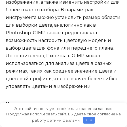
изображения, а также изменить настройки для
более точного выбора. В параметрах
инструмента можно установить размер области
для выборки цвета, аналогично как в
Photoshop. GIMP также предоставляет
возможность настроить цветовую модель и
выбор цвета для фона или переднего плана.
Дополнительно, Пипетка в GIMP может
использоваться для анализа цвета в разных
режимах, таких как среднее значение цвета и
цветовой профиль, что позволяет более гибко
управлять цветами в изображении.
Какие есть ограничения и недостатки
Этот сайт использует cookie для хранения данных.
использования инструмента Пипетка в
Продолжая использовать сайт, Вы даете свое согласие на
графических редакторах?
работу с этими файлами.
OK