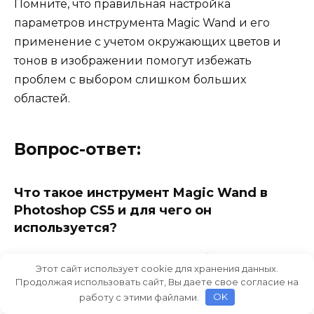
Помните, что правильная настройка
параметров инструмента Magic Wand и его
применение с учетом окружающих цветов и
тонов в изображении помогут избежать
проблем с выбором слишком больших
областей.
Вопрос-ответ:
Что такое инструмент Magic Wand в
Photoshop CS5 и для чего он
используется?
Инструмент Magic Wand (волшебная палочка) в
Этот сайт использует cookie для хранения данных.
Photoshop CS5 предназначен для быстрого
Продолжая использовать сайт, Вы даете свое согласие на
выбора областей на изображении на основе
работу с этими файлами.
OK