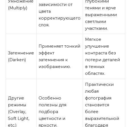
Умножение
глубокими
зависимости от
(Multiply)
тенями и ярче
цвета
выраженными
корректирующего
светлыми
слоя.
участками.
Мягкое
Применяет тонкий
улучшение
Затемнение
эффект
контраста без
(Darken)
затемнения к
потери деталей
изображению.
в темных
областях.
Практически
любая
Другие
Особенно
фотография
режимы
полезны для
становится
(Overlay,
подбора
более
Soft Light,
цветности и
выразительной
etc.)
яркости.
благодаря