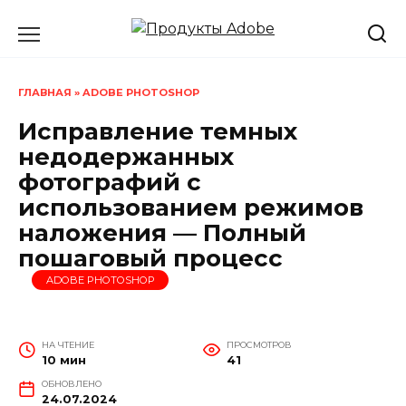
Перейти
к
содержанию
ГЛАВНАЯ
»
ADOBE PHOTOSHOP
Исправление темных
недодержанных
фотографий с
использованием режимов
наложения — Полный
пошаговый процесс
ADOBE PHOTOSHOP
НА ЧТЕНИЕ
ПРОСМОТРОВ
10 мин
41
ОБНОВЛЕНО
24.07.2024