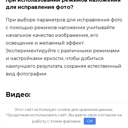
при использовании режимов наложения
для исправления фото?
При выборе параметров для исправления фото
с помощью режимов наложения учитывайте
начальное качество изображения, его
освещение и желаемый эффект.
Экспериментируйте с различными режимами
и настройками яркости, чтобы добиться
наилучшего результата, сохраняя естественный
вид фотографии.
Видео:
Как сделать красивое небо для
Этот сайт использует cookie для хранения данных.
Продолжая использовать сайт, Вы даете свое согласие на
фотошопа с помощью режимов
работу с этими файлами.
OK
наложения