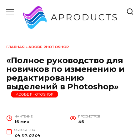
Перейти
к
содержанию
ГЛАВНАЯ
»
ADOBE PHOTOSHOP
«Полное руководство для
новичков по изменению и
редактированию
выделений в Photoshop»
ADOBE PHOTOSHOP
НА ЧТЕНИЕ
ПРОСМОТРОВ
16 мин
46
ОБНОВЛЕНО
24.07.2024