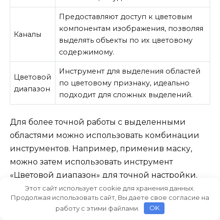
Предоставляют доступ к цветовым
компонентам изображения, позволяя
Каналы
выделять объекты по их цветовому
содержимому.
Инструмент для выделения областей
Цветовой
по цветовому признаку, идеально
диапазон
подходит для сложных выделений.
Для более точной работы с выделенными
областями можно использовать комбинации
инструментов. Например, применив маску,
можно затем использовать инструмент
«Цветовой диапазон» для точной настройки.
Функция «contract» позволяет сузить
Этот сайт использует cookie для хранения данных.
Продолжая использовать сайт, Вы даете свое согласие на
выделенную область, делая границы более
работу с этими файлами.
OK
четкими. Удерживая
Ctrl/Cmd
и нажимая
A
,