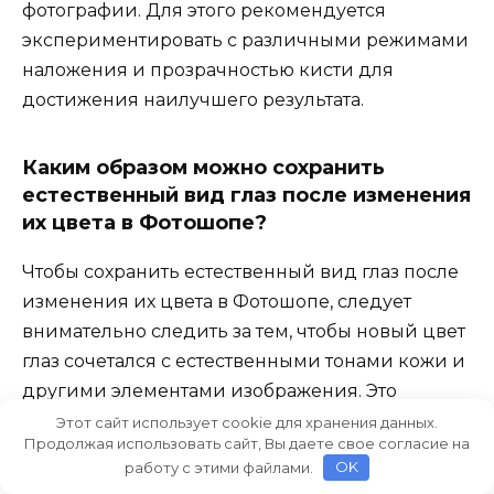
фотографии. Для этого рекомендуется
экспериментировать с различными режимами
наложения и прозрачностью кисти для
достижения наилучшего результата.
Каким образом можно сохранить
естественный вид глаз после изменения
их цвета в Фотошопе?
Чтобы сохранить естественный вид глаз после
изменения их цвета в Фотошопе, следует
внимательно следить за тем, чтобы новый цвет
глаз сочетался с естественными тонами кожи и
другими элементами изображения. Это
достигается выбором правильного оттенка и
Этот сайт использует cookie для хранения данных.
Продолжая использовать сайт, Вы даете свое согласие на
настройкой прозрачности при нанесении
работу с этими файлами.
OK
нового цвета. Также важно регулировать