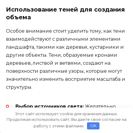
Использование теней для создания
объема
Особое внимание стоит уделить тому, как тени
взаимодействуют с различными элементами
ландшафта, такими как деревья, кустарники и
другие объекты. Тени, образуемые кронами
деревьев, листвой и ветвями, создают на
поверхности различные узоры, которые могут
значительно изменить восприятие масштаба и
структуры.
Выбор источников света:
Желательно
Этот сайт использует cookie для хранения данных.
использовать источники света, которые
Продолжая использовать сайт, Вы даете свое согласие на
могут быть отрегулированы по
работу с этими файлами.
OK
интенсивности и направлению. Это