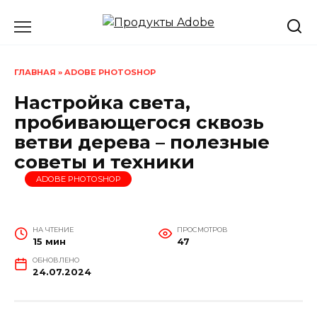
Перейти
к
содержанию
ГЛАВНАЯ
»
ADOBE PHOTOSHOP
Настройка света,
пробивающегося сквозь
ветви дерева – полезные
советы и техники
ADOBE PHOTOSHOP
НА ЧТЕНИЕ
ПРОСМОТРОВ
15 мин
47
ОБНОВЛЕНО
24.07.2024