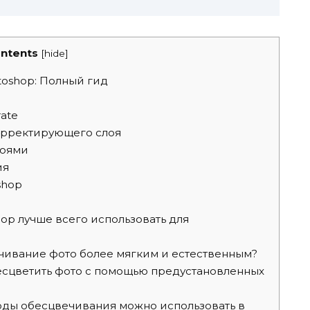
ntents
[
hide
]
oshop: Полный гид
ate
орректирующего слоя
лоями
ия
shop
op лучше всего использовать для
ечивание фото более мягким и естественным?
есцветить фото с помощью предустановленных
оды обесцвечивания можно использовать в