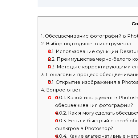
Co
1.
Обесцвечивание фотографий в Phot
2.
Выбор подходящего инструмента
2.1.
Использование функции Desatur
2.2.
Преимущества черно-белого к
2.3.
Методы с корректирующими с
3.
Пошаговый процесс обесцвечиван
3.1.
Открытие изображения в Photo
4.
Вопрос-ответ:
4.0.1.
Какой инструмент в Photosh
обесцвечивания фотографии?
4.0.2.
Как я могу сделать обесцв
4.0.3.
Есть ли быстрый способ об
фильтров в Photoshop?
4.0.4.
Какие альтернативные мет