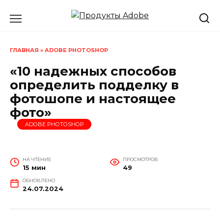
Перейти
к
содержанию
ГЛАВНАЯ
»
ADOBE PHOTOSHOP
«10 надежных способов
определить подделку в
фотошопе и настоящее
фото»
ADOBE PHOTOSHOP
НА ЧТЕНИЕ
ПРОСМОТРОВ
15 мин
49
ОБНОВЛЕНО
24.07.2024