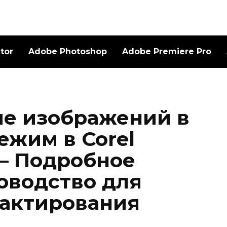
ator
Adobe Photoshop
Adobe Premiere Pro
е изображений в
ежим в Corel
— Подробное
оводство для
дактирования