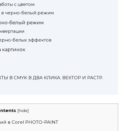
аботы с цветом
 в черно-белый режим
ерно-белый режим
нвертации
ерно-белых эффектов
а картинок
ТЫ В CMYK В ДВА КЛИКА. ВЕКТОР И РАСТР.
ntents
[
hide
]
й в Corel PHOTO-PAINT