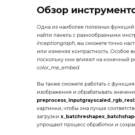
Обзор инструмент
Одна из наиболее полезных функций д
найти панель с разнообразными инс
inceptiongraph
, вы сможете точно на
или изменяя контрастность. Особое 
поскольку они влияют на конечный ре
color_me_embed
.
Вы также сможете работать с функци
изображения и обрабатывать значени
preprocess_inputgrayscaled_rgb_res
картинки, чтобы она лучше соответст
загрузки
x_batchreshapex_batchshap
упрощают процесс обработки и сохра