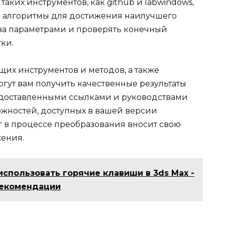
аких инструментов, как github и labwindows,
ь алгоритмы для достижения наилучшего
 за параметрами и проверять конечный
тки.
их инструментов и методов, а также
гут вам получить качественные результаты
едоставленными ссылками и руководствами
ожностей, доступных в вашей версии
г в процессе преобразования вносит свою
жения.
использовать горячие клавиши в 3ds Max -
рекомендации