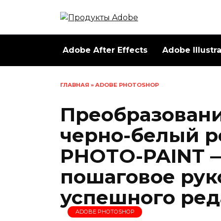
Перейти
к
содержанию
Adobe After Effects
Adobe Illustr
ГЛАВНАЯ
»
ADOBE PHOTOSHOP
Преобразовани
черно-белый р
PHOTO-PAINT 
пошаговое рук
успешного ре
ADOBE PHOTOSHOP