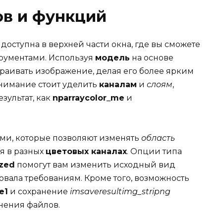
ов и функций
оступна в верхней части окна, где вы сможете
трументами. Используя
модель
на основе
страивать изображение, делая его более ярким
внимание стоит уделить
каналам
и
слоям
,
зультат, как
nparraycolor_me
и
ями, которые позволяют изменять
область
я в разных
цветовых каналах
. Опции типа
ized
помогут вам изменить исходный вид
вовала требованиям. Кроме того, возможность
e1
и сохранение
imsaveresultimg_stripng
нения файлов.