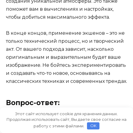
создания уникальной атмосферы. Это также
поможет вам в вычислениях и настройках,
чтобы добиться максимального эффекта.
В конце концов, применение экшенов – это не
только технический процесс, но и творческий
акт. От вашего подхода зависит, насколько
оригинальным и выразительным будет ваше
изображение. Не бойтесь экспериментировать
и создавать что-то новое, основываясь на
классических техниках и современных трендах.
Вопрос-ответ:
Этот сайт использует cookie для хранения данных.
Продолжая использовать сайт, Вы даете свое согласие на
Что такое экшен для превращения фото
работу с этими файлами.
OK
в старый газетный снимок и где его