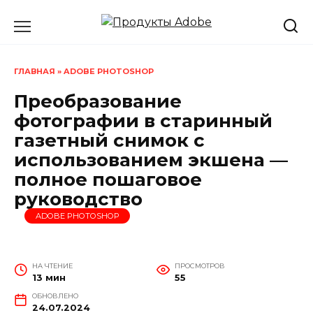
Перейти
к
содержанию
ГЛАВНАЯ
»
ADOBE PHOTOSHOP
Преобразование
фотографии в старинный
газетный снимок с
использованием экшена —
полное пошаговое
руководство
ADOBE PHOTOSHOP
НА ЧТЕНИЕ
ПРОСМОТРОВ
13 мин
55
ОБНОВЛЕНО
24.07.2024