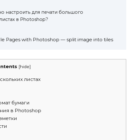
о настроить для печати большого
листах в Photoshop?
le Pages with Photoshop — split image into tiles
ntents
[
hide
]
скольких листах
мат бумаги
ния в Photoshop
зметки
сти