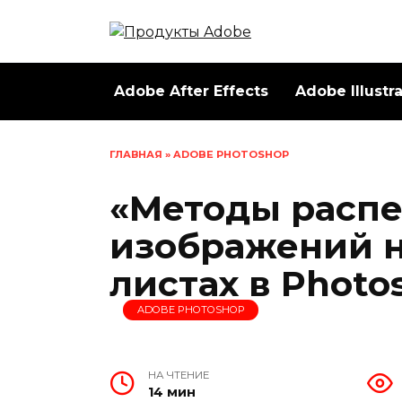
Перейти
к
содержанию
Adobe After Effects
Adobe Illustr
ГЛАВНАЯ
»
ADOBE PHOTOSHOP
«Методы распе
изображений н
листах в Photo
ADOBE PHOTOSHOP
НА ЧТЕНИЕ
14 мин