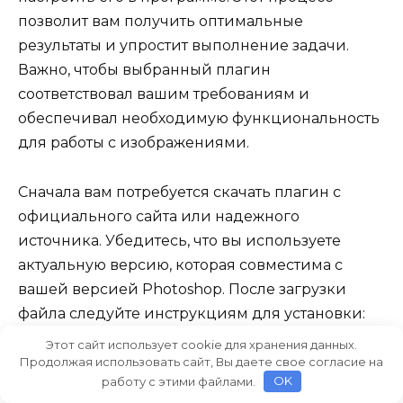
позволит вам получить оптимальные
результаты и упростит выполнение задачи.
Важно, чтобы выбранный плагин
соответствовал вашим требованиям и
обеспечивал необходимую функциональность
для работы с изображениями.
Сначала вам потребуется скачать плагин с
официального сайта или надежного
источника. Убедитесь, что вы используете
актуальную версию, которая совместима с
вашей версией Photoshop. После загрузки
файла следуйте инструкциям для установки:
обычно достаточно просто распаковать и
Этот сайт использует cookie для хранения данных.
поместить файлы в соответствующую папку
Продолжая использовать сайт, Вы даете свое согласие на
работу с этими файлами.
OK
плагинов Photoshop. Если вы не уверены в