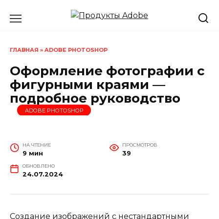
Перейти
к
содержанию
ГЛАВНАЯ
»
ADOBE PHOTOSHOP
Оформление фотографии с
фигурными краями —
подробное руководство
ADOBE PHOTOSHOP
НА ЧТЕНИЕ
ПРОСМОТРОВ
9 мин
39
ОБНОВЛЕНО
24.07.2024
Создание изображений с нестандартными