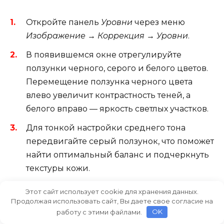
Откройте панель
Уровни
через меню
Изображение
→
Коррекция
→
Уровни
.
В появившемся окне отрегулируйте
ползунки черного, серого и белого цветов.
Перемещение ползунка черного цвета
влево увеличит контрастность теней, а
белого вправо — яркость светлых участков.
Для тонкой настройки среднего тона
передвигайте серый ползунок, что поможет
найти оптимальный баланс и подчеркнуть
текстуры кожи.
Если результат требует более детальной
Этот сайт использует cookie для хранения данных.
работы, используйте корректирующий
Продолжая использовать сайт, Вы даете свое согласие на
работу с этими файлами.
OK
слой
Уровни
, который позволит в любой