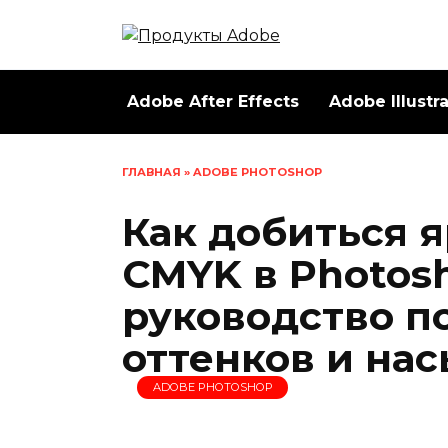
Перейти
к
содержанию
Adobe After Effects
Adobe Illustr
ГЛАВНАЯ
»
ADOBE PHOTOSHOP
Как добиться 
CMYK в Photos
руководство п
оттенков и на
ADOBE PHOTOSHOP