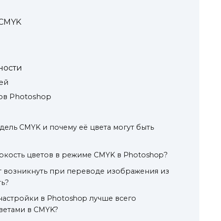
 CMYK
ности
ей
ов Photoshop
дель CMYK и почему её цвета могут быть
ркость цветов в режиме CMYK в Photoshop?
т возникнуть при переводе изображения из
ть?
настройки в Photoshop лучше всего
цветами в CMYK?