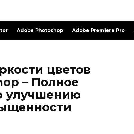
ator
Adobe Photoshop
Adobe Premiere Pro
яркости цветов
hop – Полное
о улучшению
сыщенности