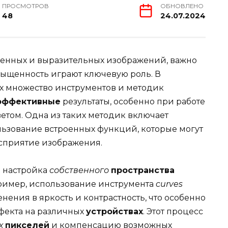
ПРОСМОТРОВ
ОБНОВЛЕНО
48
24.07.2024
щенных и выразительных изображений, важно
асыщенность играют ключевую роль. В
х множество инструментов и методик
эффективные
результаты, особенно при работе
етом. Одна из таких методик включает
льзование встроенных функций, которые могут
сприятие изображения.
 настройка
собственного
пространства
ример, использование инструмента
curves
нения в яркость и контрастность, что особенно
фекта на различных
устройствах
. Этот процесс
х
пикселей
и компенсацию возможных