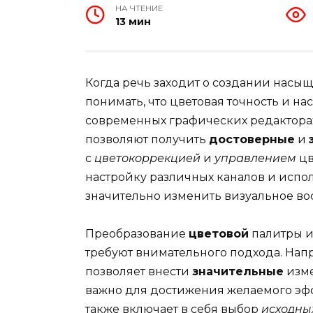
НА ЧТЕНИЕ
13 мин
Когда речь заходит о создании насы
понимать, что цветовая точность и н
современных графических редактора
позволяют получить
достоверные
и
с
цветокоррекцией
и
управлением
цв
настройку различных каналов и испо
значительно изменить визуальное во
Преобразование
цветовой
палитры и
требуют внимательного подхода. Нап
позволяет внести
значительные
изме
важно для достижения желаемого эф
также включает в себя выбор
исходны