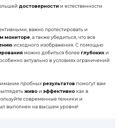
 большей
достоверности
и естественности
ективными
, важно протестировать и
ем
мониторе
, а также убедиться, что все
ению
исходного изображения. С помощью
ирования
можно добиться более
глубоких
и
особенно актуально в условиях ограничений
нимание
пробных
результатов
помогут вам
 выглядеть
живо
и
эффективно
как в
спользуйте современные техники и
был выполнен на высшем уровне!