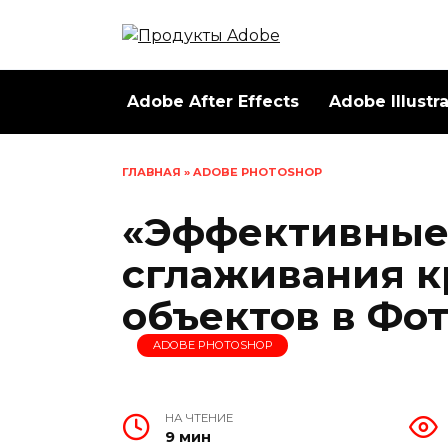
Перейти
к
содержанию
Adobe After Effects
Adobe Illustr
ГЛАВНАЯ
»
ADOBE PHOTOSHOP
«Эффективные
сглаживания к
объектов в Фо
ADOBE PHOTOSHOP
НА ЧТЕНИЕ
9 мин