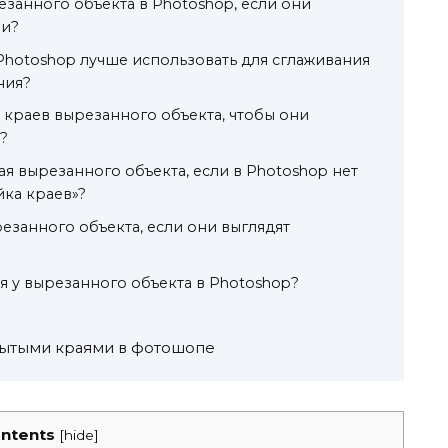
езанного объекта в Photoshop, если они
ми?
Photoshop лучше использовать для сглаживания
ния?
о краев вырезанного объекта, чтобы они
?
ая вырезанного объекта, если в Photoshop нет
йка краев»?
езанного объекта, если они выглядят
ая у вырезанного объекта в Photoshop?
змытыми краями в фотошопе
ntents
[
hide
]