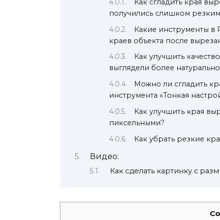
Как сгладить края выр
получились слишком резки
Какие инструменты в 
краев объекта после выреза
Как улучшить качеств
выглядели более натурально
Можно ли сгладить кр
инструмента «Тонкая настро
Как улучшить края выр
пиксельными?
Как убрать резкие кр
Видео:
Как сделать картинку с ра
Co