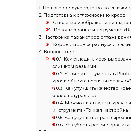
1.
Пошаговое руководство по сглажив
2.
Подготовка к сглаживанию краев
2.1.
Открытие изображения и выдел
2.2.
Использование инструмента «В
3.
Настройка параметров сглаживани
3.1.
Корректировка радиуса сглажи
4.
Вопрос-ответ:
4.0.1.
Как сгладить края вырезанн
слишком резкими?
4.0.2.
Какие инструменты в Photo
краев объекта после вырезания
4.0.3.
Как улучшить качество крае
более натурально?
4.0.4.
Можно ли сгладить края выр
инструмента «Тонкая настройка 
4.0.5.
Как улучшить края вырезан
4.0.6.
Как убрать резкие края у в