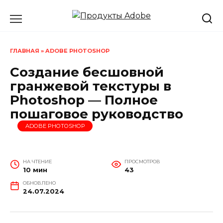
Перейти
к
содержанию
ГЛАВНАЯ
»
ADOBE PHOTOSHOP
Создание бесшовной
гранжевой текстуры в
Photoshop — Полное
пошаговое руководство
ADOBE PHOTOSHOP
НА ЧТЕНИЕ
ПРОСМОТРОВ
10 мин
43
ОБНОВЛЕНО
24.07.2024