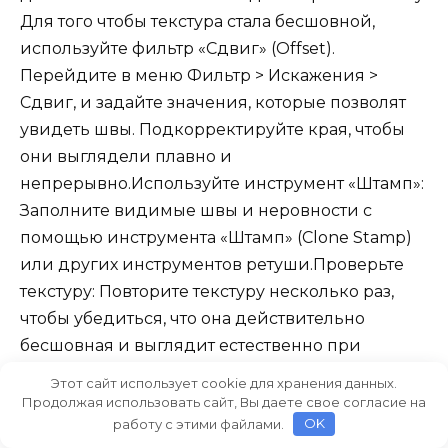
Для того чтобы текстура стала бесшовной,
используйте фильтр «Сдвиг» (Offset).
Перейдите в меню Фильтр > Искажения >
Сдвиг, и задайте значения, которые позволят
увидеть швы. Подкорректируйте края, чтобы
они выглядели плавно и
непрерывно.Используйте инструмент «Штамп»:
Заполните видимые швы и неровности с
помощью инструмента «Штамп» (Clone Stamp)
или других инструментов ретуши.Проверьте
текстуру: Повторите текстуру несколько раз,
чтобы убедиться, что она действительно
бесшовная и выглядит естественно при
повторении.Сохраните файл: Сохраните
Этот сайт использует cookie для хранения данных.
текстуру в нужном формате, например, PNG
Продолжая использовать сайт, Вы даете свое согласие на
работу с этими файлами.
OK
или JPEG, для дальнейшего использования в