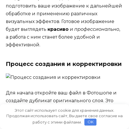
подготовить ваше изображение к дальнейшей
обработке и применению различных
визуальных эффектов. Готовое изображение
будет выглядеть
красиво
и
профессионально
,
а работа с ним станет более удобной и
эффективной.
Процесс создания и корректировки
Для начала откройте ваш файл в Фотошопе и
создайте дубликат оригинального слоя. Это
позволит вам экспериментировать, не
Этот сайт использует cookie для хранения данных.
Продолжая использовать сайт, Вы даете свое согласие на
затрагивая основной слой. Вы можете
работу с этими файлами.
OK
переключиться на новый слой, применяя