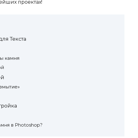
ейших проектах!
ля Текста
ы камня
ой
ей
азмытие»
тройка
камня в Photoshop?