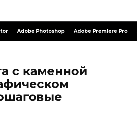
ator
Adobe Photoshop
Adobe Premiere Pro
та с каменной
рафическом
пошаговые