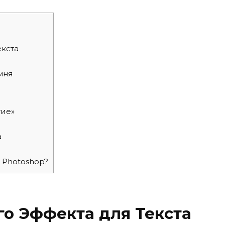
кста
мня
тие»
а
в Photoshop?
о Эффекта для Текста