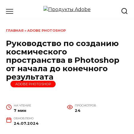
Перейти
к
содержанию
ГЛАВНАЯ
»
ADOBE PHOTOSHOP
Руководство по созданию
космического
пространства в Photoshop
от начала до конечного
результата
ADOBE PHOTOSHOP
НА ЧТЕНИЕ
ПРОСМОТРОВ
7 мин
24
ОБНОВЛЕНО
24.07.2024