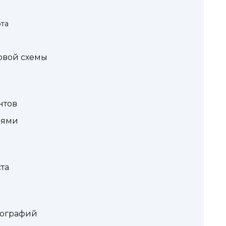
та
овой схемы
нтов
иями
та
тографий