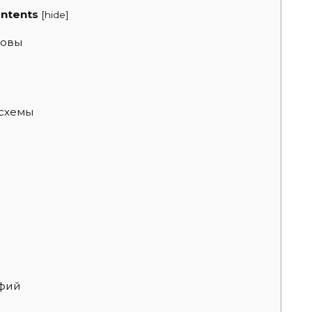
ntents
[
hide
]
новы
 схемы
афий