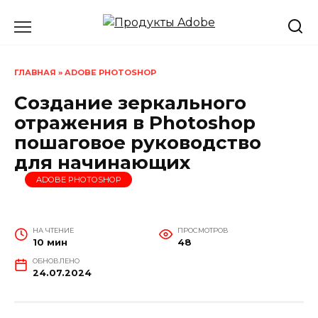
Перейти
к
содержанию
ГЛАВНАЯ
»
ADOBE PHOTOSHOP
Создание зеркального
отражения в Photoshop
пошаговое руководство
для начинающих
ADOBE PHOTOSHOP
НА ЧТЕНИЕ
ПРОСМОТРОВ
10 мин
48
ОБНОВЛЕНО
24.07.2024