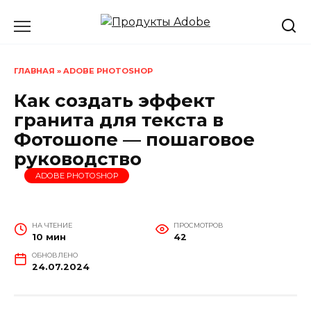
Перейти
к
содержанию
ГЛАВНАЯ
»
ADOBE PHOTOSHOP
Как создать эффект
гранита для текста в
Фотошопе — пошаговое
руководство
ADOBE PHOTOSHOP
НА ЧТЕНИЕ
ПРОСМОТРОВ
10 мин
42
ОБНОВЛЕНО
24.07.2024