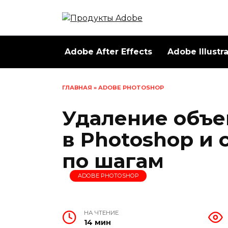
Перейти
к
содержанию
Adobe After Effects
Adobe Illustr
ГЛАВНАЯ
»
ADOBE PHOTOSHOP
Удаление объе
в Photoshop и
по шагам
ADOBE PHOTOSHOP
НА ЧТЕНИЕ
14 мин