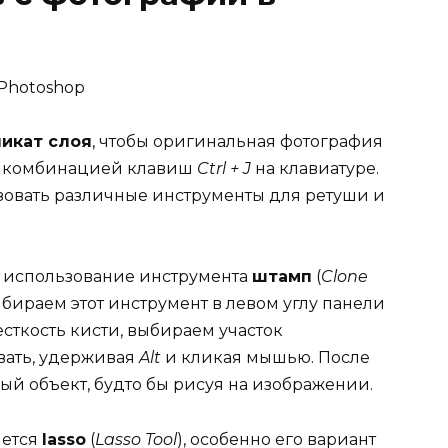
икат слоя
, чтобы оригинальная фотография
ся комбинацией клавиш
Ctrl + J
на клавиатуре.
ьзовать различные инструменты для ретуши и
– использование инструмента
штамп
(
Clone
ыбираем этот инструмент в левом углу панели
сткость кисти, выбираем участок
вать, удерживая
Alt
и кликая мышью. После
ый объект, будто бы рисуя на изображении.
яется
lasso
(
Lasso Tool
), особенно его вариант