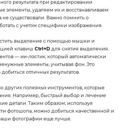
ного результата при редактировании
е элементы, удаляем их и восстанавливаем
а не существовали. Важно помнить о
аботать с учетом специфики изображения.
естить выделение с помощью мышки и
нацией клавиш
Ctrl+D
для снятия выделения.
ментов —
ии-ластик
, который автоматически
ненужные элементы, учитывая фон. Это
 добиться отличных результатов.
во других полезных инструментов, которые
ания. Например,
быстрый выбор
и
лечение
ие детали. Таким образом, используя
ти фотошопа, можно добиться качественной и
 ваши фотографии еще лучше.