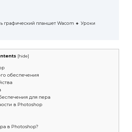
ать графический планшет Wacom 🔸 Уроки
ntents
[
hide
]
op
го обеспечения
йства
в
еспечения для пера
ости в Photoshop
ра в Photoshop?