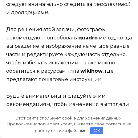
следует внимательно следить за
перспективой
и
пропорциями
.
Для решения этой задачи, фотографы
рекомендуют попробовать
quadro
метод, когда
вы разделяете изображение на четыре равные
части и редактируете каждую часть отдельно,
чтобы избежать искажений. Также можно
обратиться к ресурсам типа
wikihow
, где
предлагают пошаговые инструкции.
Будьте внимательны и следуйте этим
рекомендациям, чтобы изменения выглядели
естественно и гармонично. Важно помнить, что
Этот сайт использует cookie для хранения данных.
естественный
результат достигается только с
Продолжая использовать сайт, Вы даете свое согласие на
вниманием к деталям и
аккуратным
работу с этими файлами.
OK
подходом.