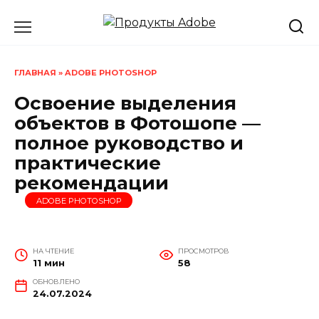
Перейти
к
содержанию
ГЛАВНАЯ
»
ADOBE PHOTOSHOP
Освоение выделения
объектов в Фотошопе —
полное руководство и
практические
рекомендации
ADOBE PHOTOSHOP
НА ЧТЕНИЕ
ПРОСМОТРОВ
11 мин
58
ОБНОВЛЕНО
24.07.2024