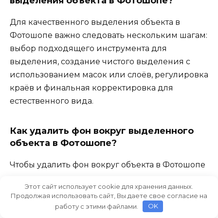
выделения объекта в Фотошопе?
Для качественного выделения объекта в
Фотошопе важно следовать нескольким шагам:
выбор подходящего инструмента для
выделения, создание чистого выделения с
использованием масок или слоёв, регулировка
краёв и финальная корректировка для
естественного вида.
Как удалить фон вокруг выделенного
объекта в Фотошопе?
Чтобы удалить фон вокруг объекта в Фотошопе
после выделения, можно воспользоваться
Этот сайт использует cookie для хранения данных.
функцией вырезания (Delete или Backspace),
Продолжая использовать сайт, Вы даете свое согласие на
создать маску слоя и заполнить её цветом или
работу с этими файлами.
OK
использовать инструменты для