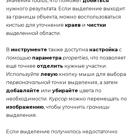
значения
radius
, что поможет
добиться
нужного результата. Если выделение выходит
за границы объекта, можно воспользоваться
кистью
для уточнения
краев
и
чистки
выделенной
области.
В
инструменте
также доступна
настройка
с
помощью
параметра
properties
, что позволяет
ещё точнее
отделить
нужные участки.
Используйте
левую
кнопку мыши для выбора
первоначальной
точки выделения, а затем
добавляйте
или
убирайте
цвета по
необходимости.
Курсор
можно перемещать по
изображению
, чтобы уточнить
границы
выделения.
Если выделение
получилось
недостаточно