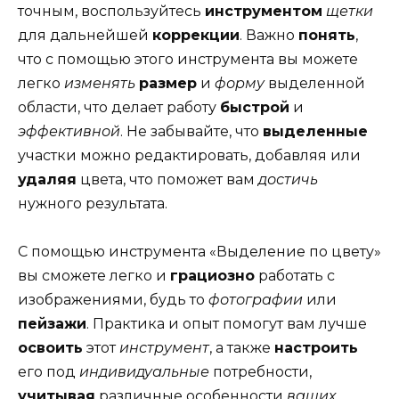
точным, воспользуйтесь
инструментом
щетки
для дальнейшей
коррекции
. Важно
понять
,
что с помощью этого инструмента вы можете
легко
изменять
размер
и
форму
выделенной
области, что делает работу
быстрой
и
эффективной
. Не забывайте, что
выделенные
участки можно редактировать, добавляя или
удаляя
цвета, что поможет вам
достичь
нужного результата.
С помощью инструмента «Выделение по цвету»
вы сможете легко и
грациозно
работать с
изображениями, будь то
фотографии
или
пейзажи
. Практика и опыт помогут вам лучше
освоить
этот
инструмент
, а также
настроить
его под
индивидуальные
потребности,
учитывая
различные особенности
ваших