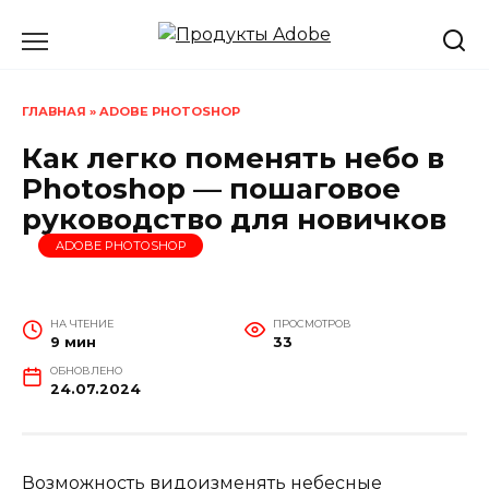
Перейти
к
содержанию
ГЛАВНАЯ
»
ADOBE PHOTOSHOP
Как легко поменять небо в
Photoshop — пошаговое
руководство для новичков
ADOBE PHOTOSHOP
НА ЧТЕНИЕ
ПРОСМОТРОВ
9 мин
33
ОБНОВЛЕНО
24.07.2024
Возможность видоизменять небесные