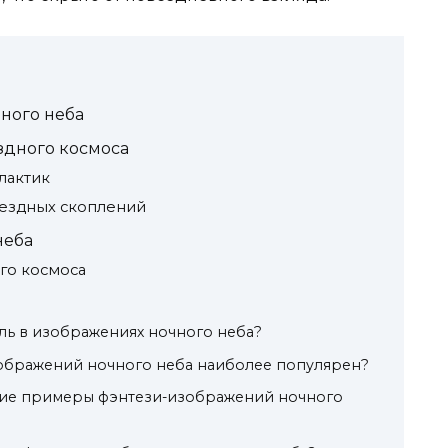
ного неба
здного космоса
лактик
ездных скоплений
неба
го космоса
иль в изображениях ночного неба?
зображений ночного неба наиболее популярен?
шие примеры фэнтези-изображений ночного