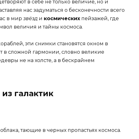
етворяют в себе не только величие, но и
аставляя нас задуматься о бесконечности всего
ас в мир
звёзд
и
космических
пейзажей, где
имвол величия и тайны космоса.
ораблей, эти снимки становятся окном в
ют в сложной гармонии, словно великие
евры не на холсте, а в бескрайнем
 из галактик
облака, тающие в черных пропастьях космоса.