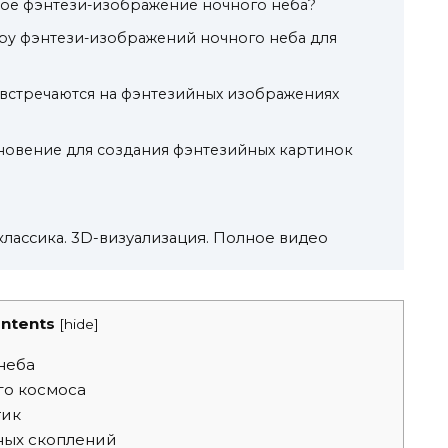
ное фэнтези-изображение ночного неба?
ру фэнтези-изображений ночного неба для
 встречаются на фэнтезийных изображениях
новение для создания фэнтезийных картинок
классика. 3D-визуализация. Полное видео
ntents
[
hide
]
неба
о космоса
тик
ных скоплений