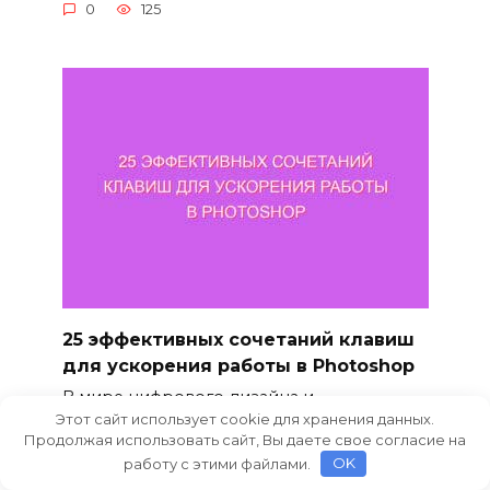
0
125
25 эффективных сочетаний клавиш
для ускорения работы в Photoshop
В мире цифрового дизайна и
редактирования изображений
Этот сайт использует cookie для хранения данных.
Продолжая использовать сайт, Вы даете свое согласие на
0
83
работу с этими файлами.
OK